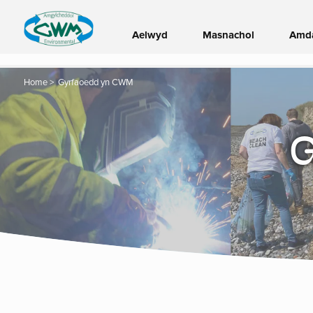
Aelwyd
Masnachol
Amd
Home
>
Gyrfaoedd yn CWM
G