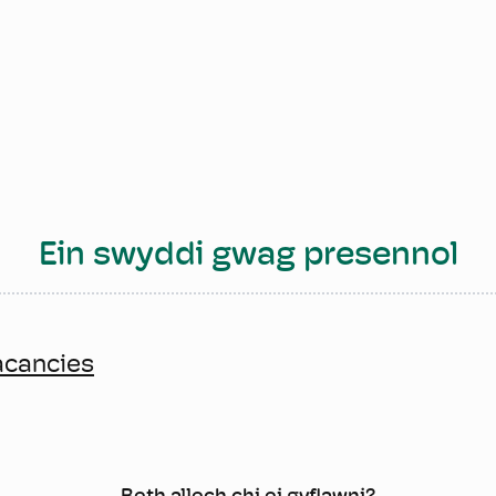
Ein swyddi gwag presennol
acancies
Beth allech chi ei gyflawni?