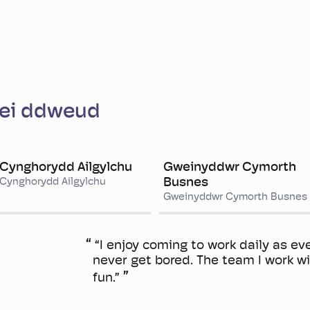
 ei ddweud
Cynghorydd Ailgylchu
Gweinyddwr Cymorth
Busnes
Cynghorydd Ailgylchu
Gweinyddwr Cymorth Busnes
“I enjoy coming to work daily as eve
never get bored. The team I work w
fun.”