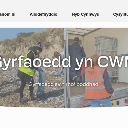
anom ni
Ailddefnyddio
Hyb Cynnwys
Cysylltu
yrfaoedd yn C
Gyrfaoedd sy’n rhoi boddhad.