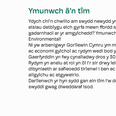
Ymunwch â’n tîm
Ydych chi’n chwilio am swydd newydd yn
eisiau datblygu eich gyrfa mewn ffordd sy
gadarnhaol ar yr amgylchedd? Ymunwch
Environmental!
Ni yw arbenigwyr Gorllewin Cymru ym ma
ac economi gylchol ac rydym wedi bod y
Gaerfyrddin yn fwy cynaliadwy dros y 30
Rydym yn anelu at roi yn ôl i’r sir drwy l
dibyniaeth ar safleoedd tirlenwi i ben a
ailgylchu ac atgyweirio.
Darllenwch yr hyn sydd gan ein tîm i’w 
swyddi gwag diweddaraf isod.