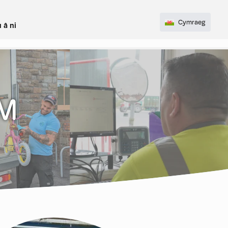
Cymraeg
 â ni
WM