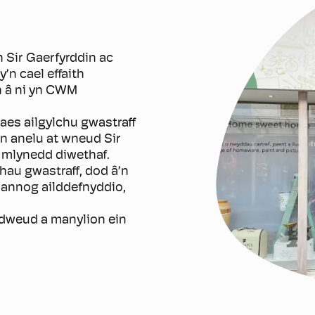
 Sir Gaerfyrddin ac
’n cael effaith
 â ni yn CWM
es ailgylchu gwastraff
n anelu at wneud Sir
 mlynedd diwethaf.
eihau gwastraff, dod â’n
c annog ailddefnyddio,
ddweud a manylion ein